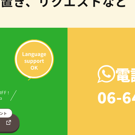
取置き、リクエストなど
電
06-6
OFF！
中
ント