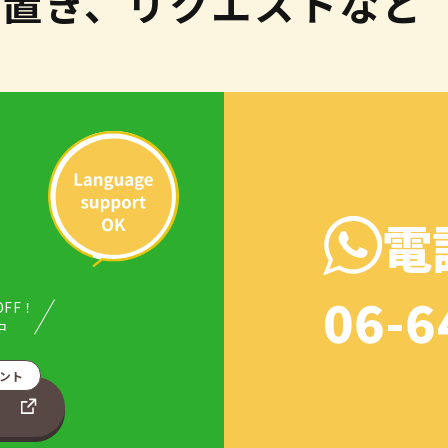
取置き、リクエストなど
電
06-6
OFF！
中
ント